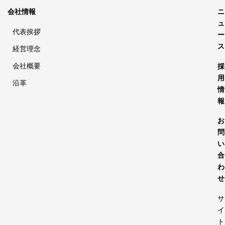
会社情報
ニ
ュ
代表挨拶
ー
ス
経営理念
会社概要
採
用
沿革
情
報
お
問
い
合
わ
せ
サ
イ
ト