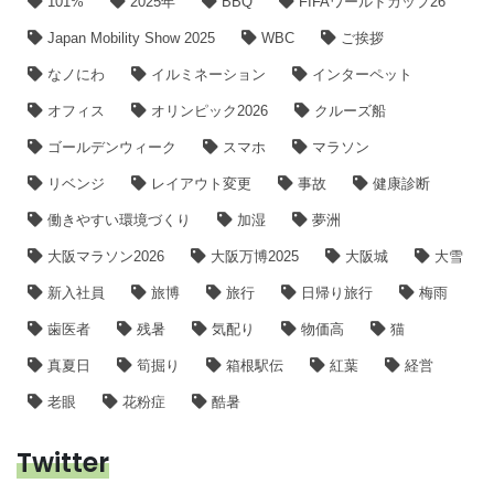
101%
2025年
BBQ
FIFAワールドカップ26
Japan Mobility Show 2025
WBC
ご挨拶
なノにわ
イルミネーション
インターペット
オフィス
オリンピック2026
クルーズ船
ゴールデンウィーク
スマホ
マラソン
リベンジ
レイアウト変更
事故
健康診断
働きやすい環境づくり
加湿
夢洲
大阪マラソン2026
大阪万博2025
大阪城
大雪
新入社員
旅博
旅行
日帰り旅行
梅雨
歯医者
残暑
気配り
物価高
猫
真夏日
筍掘り
箱根駅伝
紅葉
経営
老眼
花粉症
酷暑
Twitter