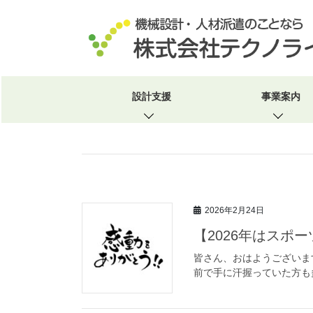
コ
ナ
ン
ビ
テ
ゲ
ン
ー
ツ
シ
へ
ョ
HOME
2026年2月
ス
ン
設計支援
事業案内
キ
に
ッ
移
プ
動
2026年2月24日
【2026年はス
皆さん、おはようございま
前で手に汗握っていた方も