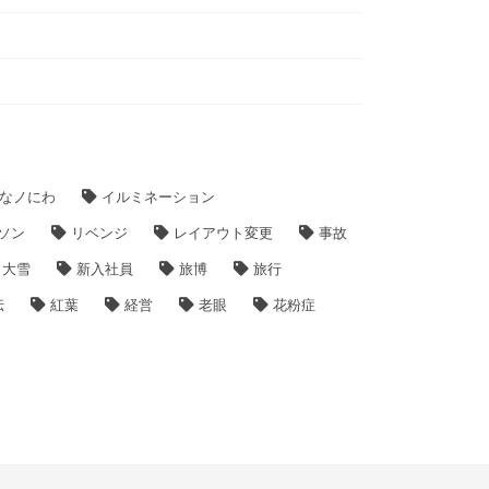
なノにわ
イルミネーション
ソン
リベンジ
レイアウト変更
事故
大雪
新入社員
旅博
旅行
伝
紅葉
経営
老眼
花粉症