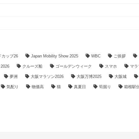
ドカップ26
Japan Mobility Show 2025
WBC
ご挨拶
026
クルーズ船
ゴールデンウィーク
スマホ
マラ
夢洲
大阪マラソン2026
大阪万博2025
大阪城
気配り
物価高
猫
真夏日
筍掘り
箱根駅