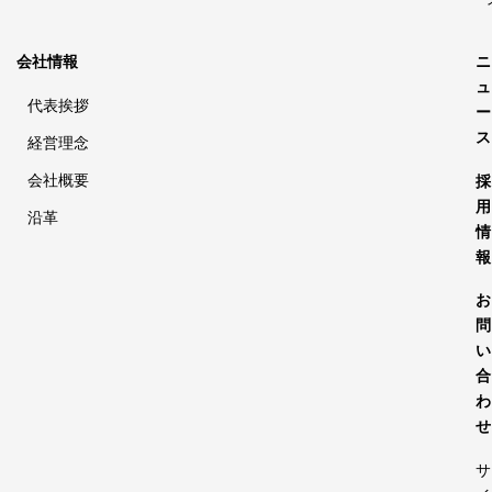
会社情報
ニ
ュ
代表挨拶
ー
ス
経営理念
会社概要
採
用
沿革
情
報
お
問
い
合
わ
せ
サ