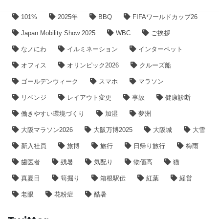
101%
2025年
BBQ
FIFAワールドカップ26
Japan Mobility Show 2025
WBC
ご挨拶
なノにわ
イルミネーション
インターペット
オフィス
オリンピック2026
クルーズ船
ゴールデンウィーク
スマホ
マラソン
リベンジ
レイアウト変更
事故
健康診断
働きやすい環境づくり
加湿
夢洲
大阪マラソン2026
大阪万博2025
大阪城
大雪
新入社員
旅博
旅行
日帰り旅行
梅雨
歯医者
残暑
気配り
物価高
猫
真夏日
筍掘り
箱根駅伝
紅葉
経営
老眼
花粉症
酷暑