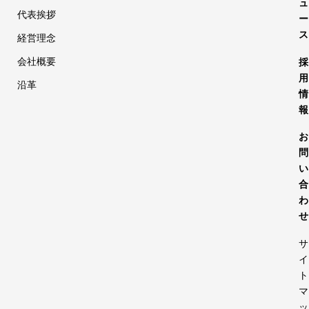
ュ
代表挨拶
ー
ス
経営理念
会社概要
採
用
沿革
情
報
お
問
い
合
わ
せ
サ
イ
ト
マ
ッ