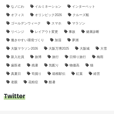
なノにわ
イルミネーション
インターペット
オフィス
オリンピック2026
クルーズ船
ゴールデンウィーク
スマホ
マラソン
リベンジ
レイアウト変更
事故
健康診断
働きやすい環境づくり
加湿
夢洲
大阪マラソン2026
大阪万博2025
大阪城
大雪
新入社員
旅博
旅行
日帰り旅行
梅雨
歯医者
残暑
気配り
物価高
猫
真夏日
筍掘り
箱根駅伝
紅葉
経営
老眼
花粉症
酷暑
Twitter