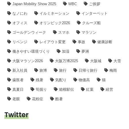
Japan Mobility Show 2025
WBC
ご挨拶
なノにわ
イルミネーション
インターペット
オフィス
オリンピック2026
クルーズ船
ゴールデンウィーク
スマホ
マラソン
リベンジ
レイアウト変更
事故
健康診断
働きやすい環境づくり
加湿
夢洲
大阪マラソン2026
大阪万博2025
大阪城
大雪
新入社員
旅博
旅行
日帰り旅行
梅雨
歯医者
残暑
気配り
物価高
猫
真夏日
筍掘り
箱根駅伝
紅葉
経営
老眼
花粉症
酷暑
Twitter