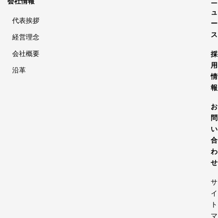
会社情報
ニ
ュ
代表挨拶
ー
ス
経営理念
会社概要
採
用
沿革
情
報
お
問
い
合
わ
せ
サ
イ
ト
マ