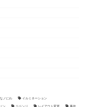
なノにわ
イルミネーション
ソン
リベンジ
レイアウト変更
事故