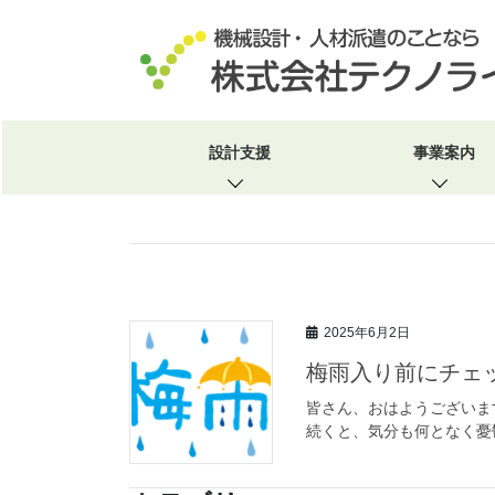
コ
ナ
ン
ビ
テ
ゲ
ン
ー
ツ
シ
へ
ョ
HOME
雨の日を楽しむ
ス
ン
設計支援
事業案内
キ
に
ッ
移
プ
動
2025年6月2日
梅雨入り前にチェ
皆さん、おはようございま
続くと、気分も何となく憂