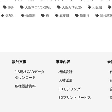
夢洲
大阪マラソン2026
大阪万博2025
大阪城
気配り
物価高
猫
真夏日
筍掘り
箱根駅
設計支援
事業内容
会
JIS規格CADデータ
機械設計
ダウンロード
人材派遣
各種設計資料
3Dモデリング
3Dプリントサービス